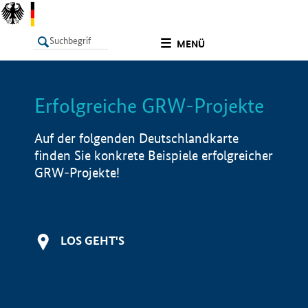
undefined
MENÜ
Erfolgreiche GRW-Projekte
LISTE
Filter
Info
Auf der folgenden Deutschlandkarte
finden Sie konkrete Beispiele erfolgreicher
GRW-Projekte!
LOS GEHT'S