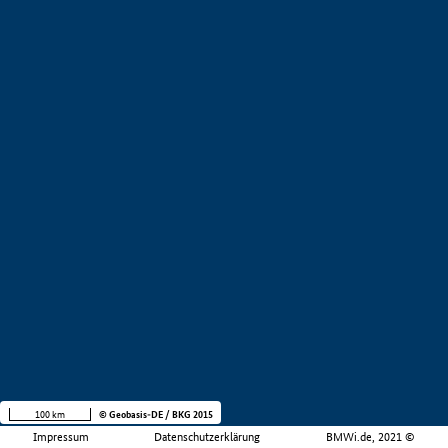
100 km
© Geobasis-DE / BKG 2015
Impressum
Datenschutzerklärung
BMWi.de, 2021 ©