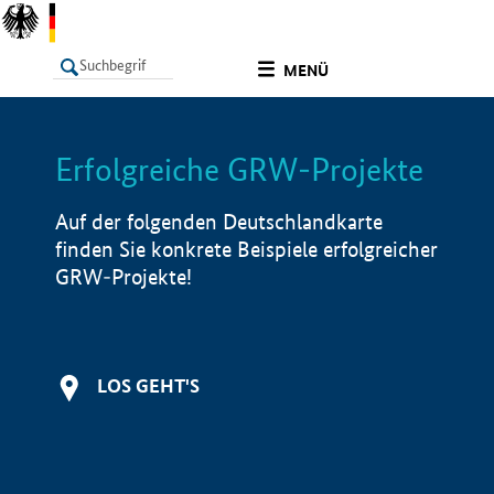
undefined
MENÜ
Erfolgreiche GRW-Projekte
LISTE
Filter
Info
Auf der folgenden Deutschlandkarte
finden Sie konkrete Beispiele erfolgreicher
GRW-Projekte!
LOS GEHT'S