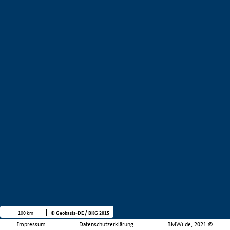
100 km
© Geobasis-DE / BKG 2015
Impressum
Datenschutzerklärung
BMWi.de, 2021 ©