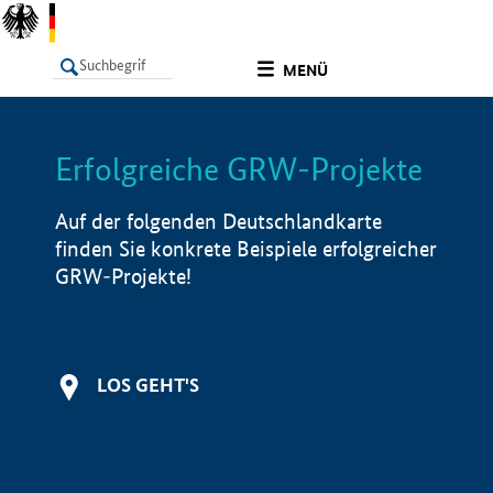
undefined
MENÜ
Erfolgreiche GRW-Projekte
LISTE
Filter
Info
Auf der folgenden Deutschlandkarte
finden Sie konkrete Beispiele erfolgreicher
GRW-Projekte!
LOS GEHT'S