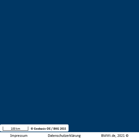
100 km
© Geobasis-DE / BKG 2015
Impressum
Datenschutzerklärung
BMWi.de, 2021 ©