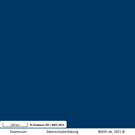
100 km
© Geobasis-DE / BKG 2015
Impressum
Datenschutzerklärung
BMWi.de, 2021 ©