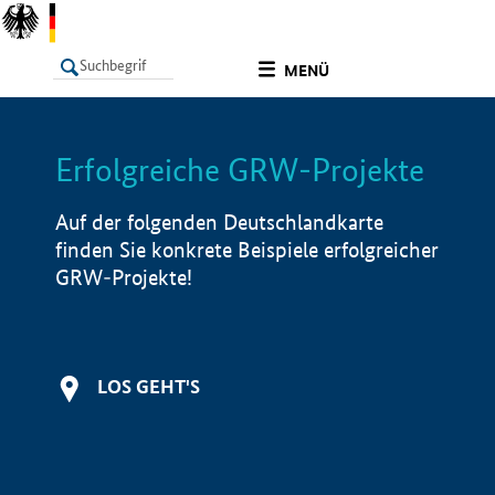
undefined
MENÜ
Erfolgreiche GRW-Projekte
LISTE
Filter
Info
Auf der folgenden Deutschlandkarte
finden Sie konkrete Beispiele erfolgreicher
GRW-Projekte!
LOS GEHT'S