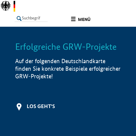
undefined
MENÜ
Erfolgreiche GRW-Projekte
LISTE
Filter
Info
Auf der folgenden Deutschlandkarte
finden Sie konkrete Beispiele erfolgreicher
GRW-Projekte!
LOS GEHT'S