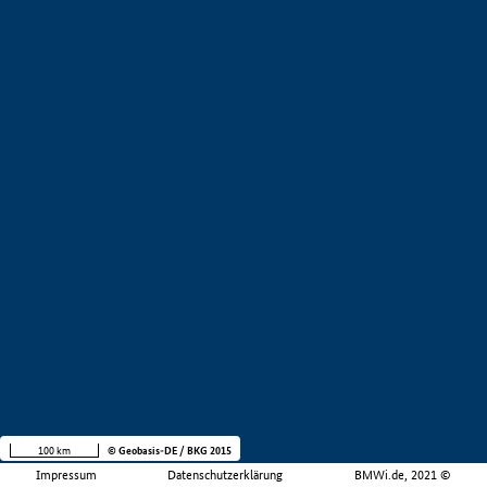
100 km
© Geobasis-DE / BKG 2015
Impressum
Datenschutzerklärung
BMWi.de, 2021 ©