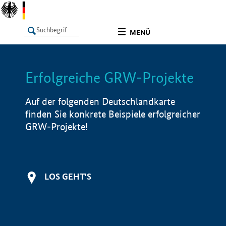
undefined
MENÜ
Erfolgreiche GRW-Projekte
LISTE
Filter
Info
Auf der folgenden Deutschlandkarte
finden Sie konkrete Beispiele erfolgreicher
GRW-Projekte!
LOS GEHT'S