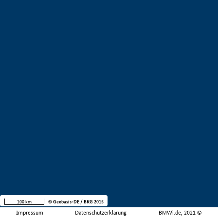
100 km
© Geobasis-DE / BKG 2015
Impressum
Datenschutzerklärung
BMWi.de, 2021 ©