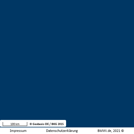
100 km
© Geobasis-DE / BKG 2015
Impressum
Datenschutzerklärung
BMWi.de, 2021 ©