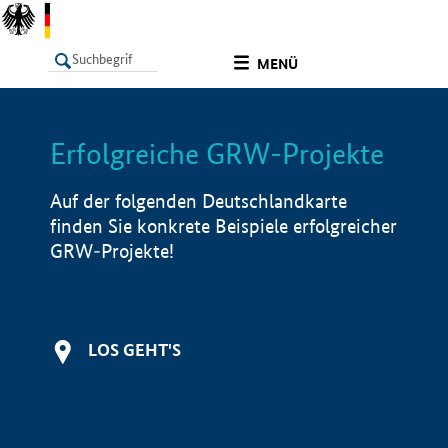
undefined
MENÜ
Erfolgreiche GRW-Projekte
LISTE
Filter
Info
Auf der folgenden Deutschlandkarte
finden Sie konkrete Beispiele erfolgreicher
GRW-Projekte!
LOS GEHT'S