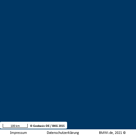
100 km
© Geobasis-DE / BKG 2015
Impressum
Datenschutzerklärung
BMWi.de, 2021 ©