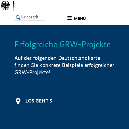
undefined
MENÜ
Erfolgreiche GRW-Projekte
LISTE
Filter
Info
Auf der folgenden Deutschlandkarte
finden Sie konkrete Beispiele erfolgreicher
GRW-Projekte!
LOS GEHT'S