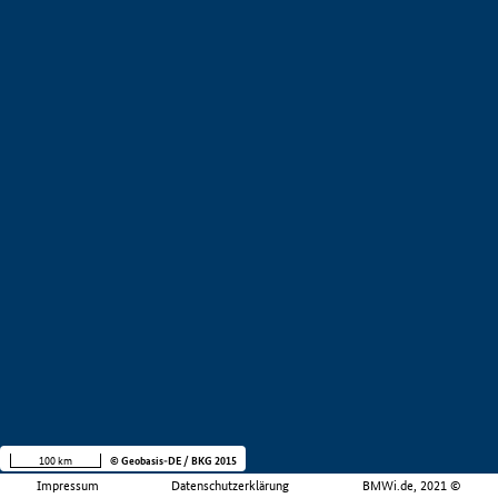
100 km
© Geobasis-DE / BKG 2015
Impressum
Datenschutzerklärung
BMWi.de, 2021 ©