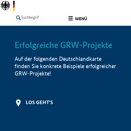
undefined
MENÜ
Erfolgreiche GRW-Projekte
LISTE
Filter
Info
Auf der folgenden Deutschlandkarte
finden Sie konkrete Beispiele erfolgreicher
GRW-Projekte!
LOS GEHT'S