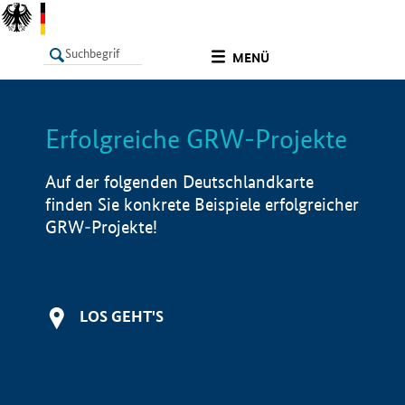
undefined
MENÜ
Erfolgreiche GRW-Projekte
LISTE
Filter
Info
Auf der folgenden Deutschlandkarte
finden Sie konkrete Beispiele erfolgreicher
GRW-Projekte!
LOS GEHT'S