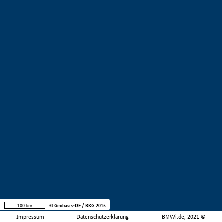
100 km
© Geobasis-DE / BKG 2015
Impressum
Datenschutzerklärung
BMWi.de, 2021 ©