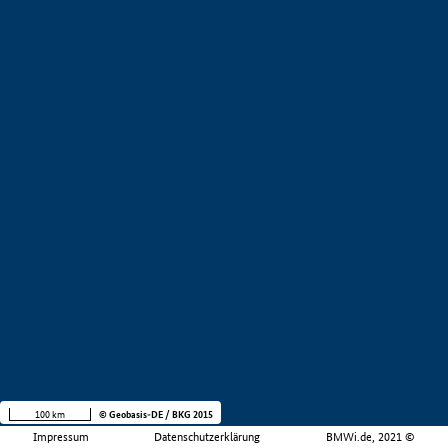
100 km
© Geobasis-DE / BKG 2015
Impressum
Datenschutzerklärung
BMWi.de, 2021 ©