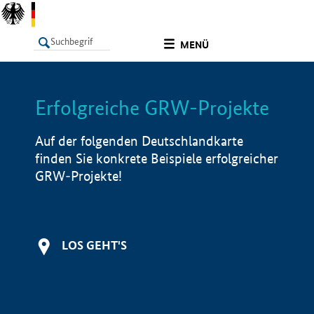
undefined
MENÜ
Erfolgreiche GRW-Projekte
LISTE
Filter
Info
Auf der folgenden Deutschlandkarte
finden Sie konkrete Beispiele erfolgreicher
GRW-Projekte!
LOS GEHT'S