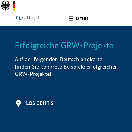
undefined
MENÜ
Erfolgreiche GRW-Projekte
LISTE
Filter
Info
Auf der folgenden Deutschlandkarte
finden Sie konkrete Beispiele erfolgreicher
GRW-Projekte!
LOS GEHT'S