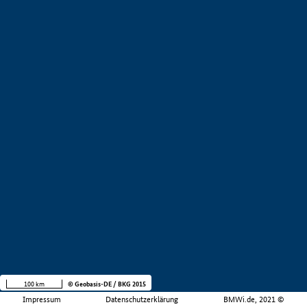
100 km
© Geobasis-DE / BKG 2015
Impressum
Datenschutzerklärung
BMWi.de, 2021 ©