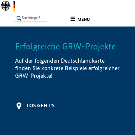
undefined
MENÜ
Erfolgreiche GRW-Projekte
LISTE
Filter
Info
Auf der folgenden Deutschlandkarte
finden Sie konkrete Beispiele erfolgreicher
GRW-Projekte!
LOS GEHT'S