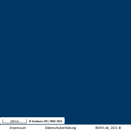
100 km
© Geobasis-DE / BKG 2015
Impressum
Datenschutzerklärung
BMWi.de, 2021 ©