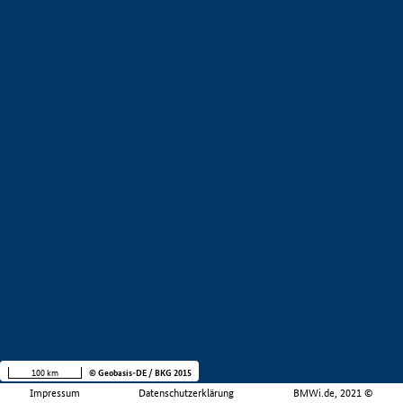
100 km
© Geobasis-DE / BKG 2015
Impressum
Datenschutzerklärung
BMWi.de, 2021 ©