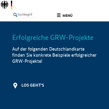
undefined
MENÜ
Erfolgreiche GRW-Projekte
LISTE
Filter
Info
Auf der folgenden Deutschlandkarte
finden Sie konkrete Beispiele erfolgreicher
GRW-Projekte!
LOS GEHT'S