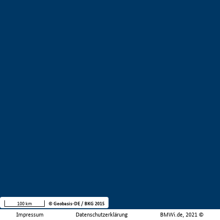
100 km
© Geobasis-DE / BKG 2015
Impressum
Datenschutzerklärung
BMWi.de, 2021 ©