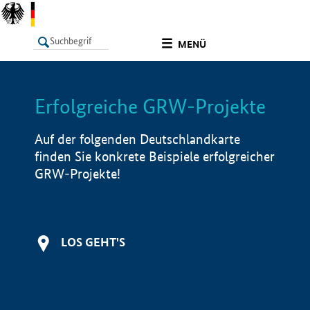
undefined
MENÜ
Erfolgreiche GRW-Projekte
LISTE
Filter
Info
Auf der folgenden Deutschlandkarte
finden Sie konkrete Beispiele erfolgreicher
GRW-Projekte!
LOS GEHT'S