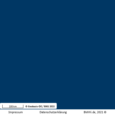
100 km
© Geobasis-DE / BKG 2015
Impressum
Datenschutzerklärung
BMWi.de, 2021 ©