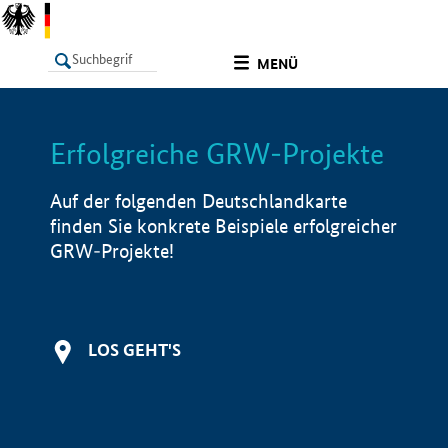
undefined
MENÜ
Erfolgreiche GRW-Projekte
LISTE
Filter
Info
Auf der folgenden Deutschlandkarte
finden Sie konkrete Beispiele erfolgreicher
GRW-Projekte!
LOS GEHT'S