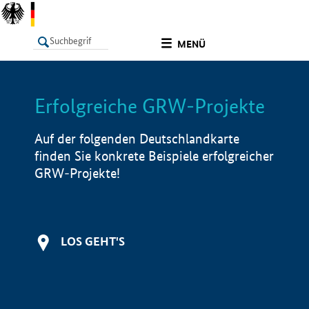
undefined
MENÜ
Erfolgreiche GRW-Projekte
LISTE
Filter
Info
Auf der folgenden Deutschlandkarte
finden Sie konkrete Beispiele erfolgreicher
GRW-Projekte!
LOS GEHT'S