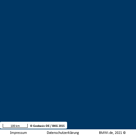
100 km
© Geobasis-DE / BKG 2015
Impressum
Datenschutzerklärung
BMWi.de, 2021 ©