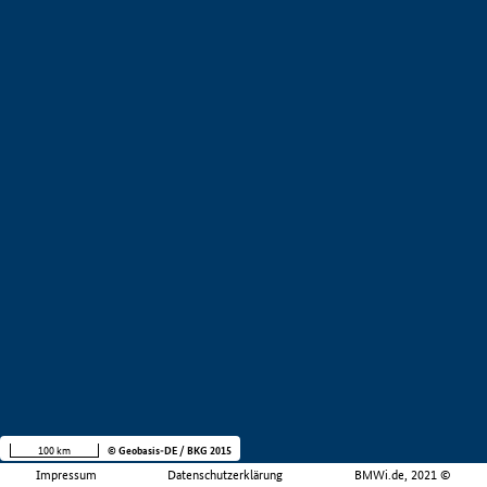
100 km
© Geobasis-DE / BKG 2015
Impressum
Datenschutzerklärung
BMWi.de, 2021 ©