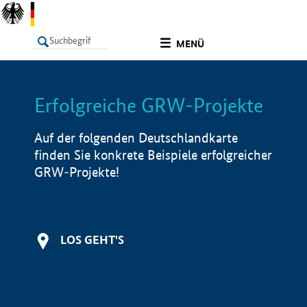
undefined
MENÜ
Erfolgreiche GRW-Projekte
LISTE
Filter
Info
Auf der folgenden Deutschlandkarte
finden Sie konkrete Beispiele erfolgreicher
GRW-Projekte!
LOS GEHT'S