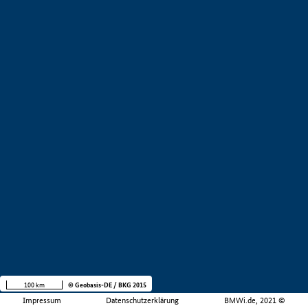
100 km
© Geobasis-DE / BKG 2015
Impressum
Datenschutzerklärung
BMWi.de, 2021 ©