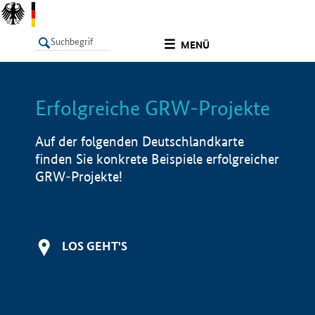
undefined
MENÜ
Erfolgreiche GRW-Projekte
LISTE
Filter
Info
Auf der folgenden Deutschlandkarte
finden Sie konkrete Beispiele erfolgreicher
GRW-Projekte!
LOS GEHT'S