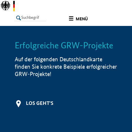
undefined
MENÜ
Erfolgreiche GRW-Projekte
LISTE
Filter
Info
Auf der folgenden Deutschlandkarte
finden Sie konkrete Beispiele erfolgreicher
GRW-Projekte!
LOS GEHT'S