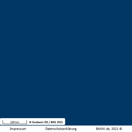
100 km
© Geobasis-DE / BKG 2015
Impressum
Datenschutzerklärung
BMWi.de, 2021 ©