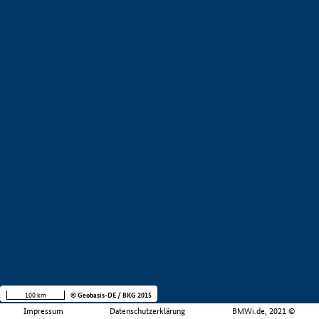
100 km
© Geobasis-DE / BKG 2015
Impressum
Datenschutzerklärung
BMWi.de, 2021 ©