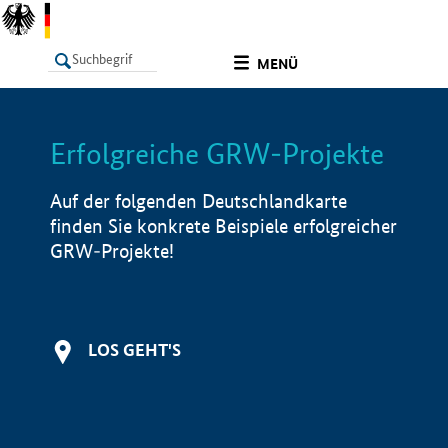
undefined
MENÜ
Erfolgreiche GRW-Projekte
LISTE
Filter
Info
Auf der folgenden Deutschlandkarte
finden Sie konkrete Beispiele erfolgreicher
GRW-Projekte!
LOS GEHT'S