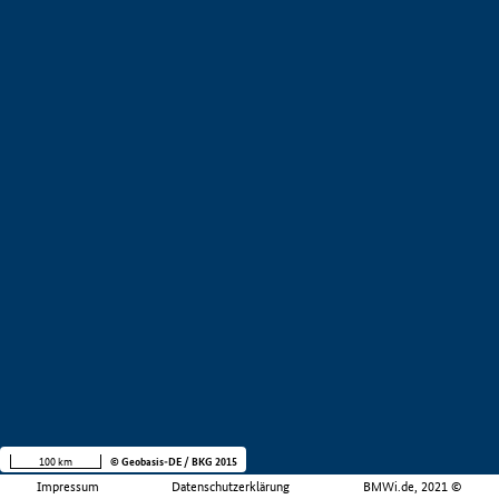
100 km
© Geobasis-DE / BKG 2015
Impressum
Datenschutzerklärung
BMWi.de, 2021 ©