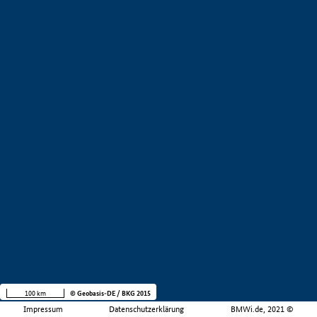
100 km
© Geobasis-DE / BKG 2015
Impressum
Datenschutzerklärung
BMWi.de, 2021 ©