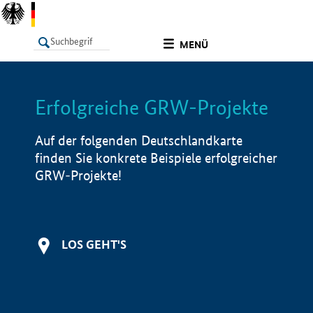
undefined
MENÜ
Erfolgreiche GRW-Projekte
LISTE
Filter
Info
Auf der folgenden Deutschlandkarte
finden Sie konkrete Beispiele erfolgreicher
GRW-Projekte!
LOS GEHT'S