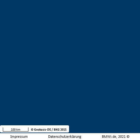
100 km
© Geobasis-DE / BKG 2015
Impressum
Datenschutzerklärung
BMWi.de, 2021 ©