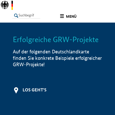
undefined
MENÜ
Erfolgreiche GRW-Projekte
LISTE
Filter
Info
Auf der folgenden Deutschlandkarte
finden Sie konkrete Beispiele erfolgreicher
GRW-Projekte!
LOS GEHT'S