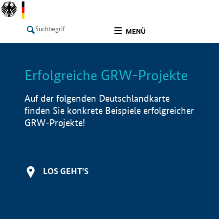
undefined
MENÜ
Erfolgreiche GRW-Projekte
LISTE
Filter
Info
Auf der folgenden Deutschlandkarte
finden Sie konkrete Beispiele erfolgreicher
GRW-Projekte!
LOS GEHT'S