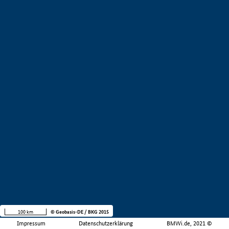
100 km
© Geobasis-DE / BKG 2015
Impressum
Datenschutzerklärung
BMWi.de, 2021 ©