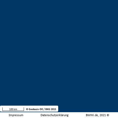
100 km
© Geobasis-DE / BKG 2015
Impressum
Datenschutzerklärung
BMWi.de, 2021 ©