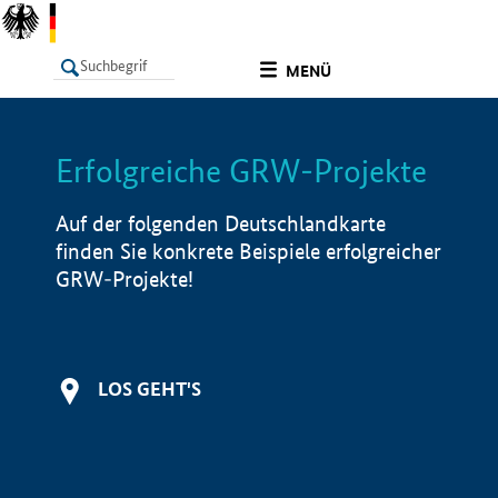
undefined
MENÜ
Erfolgreiche GRW-Projekte
LISTE
Filter
Info
Auf der folgenden Deutschlandkarte
finden Sie konkrete Beispiele erfolgreicher
GRW-Projekte!
LOS GEHT'S