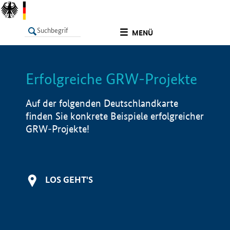
undefined
MENÜ
Erfolgreiche GRW-Projekte
LISTE
Filter
Info
Auf der folgenden Deutschlandkarte
finden Sie konkrete Beispiele erfolgreicher
GRW-Projekte!
LOS GEHT'S