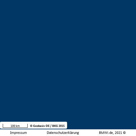
100 km
© Geobasis-DE / BKG 2015
Impressum
Datenschutzerklärung
BMWi.de, 2021 ©