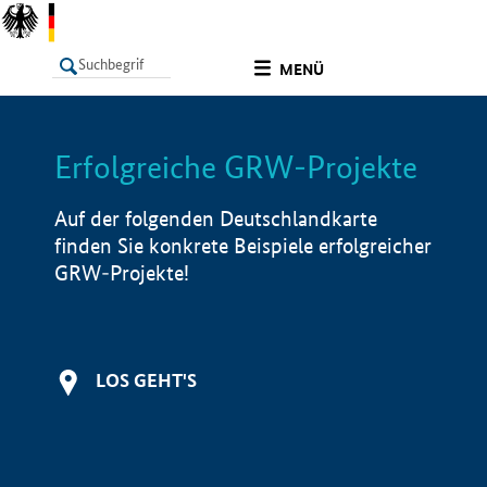
undefined
MENÜ
Erfolgreiche GRW-Projekte
LISTE
Filter
Info
Auf der folgenden Deutschlandkarte
finden Sie konkrete Beispiele erfolgreicher
GRW-Projekte!
LOS GEHT'S