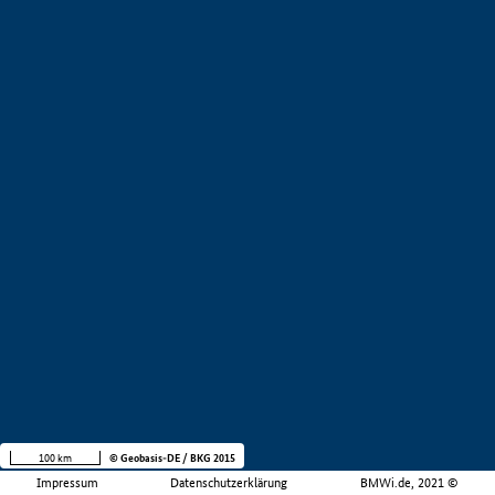
100 km
© Geobasis-DE / BKG 2015
Impressum
Datenschutzerklärung
BMWi.de, 2021 ©