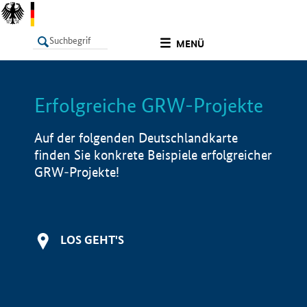
undefined
MENÜ
Erfolgreiche GRW-Projekte
LISTE
Filter
Info
Auf der folgenden Deutschlandkarte
finden Sie konkrete Beispiele erfolgreicher
GRW-Projekte!
LOS GEHT'S