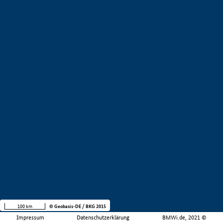
100 km
© Geobasis-DE / BKG 2015
Impressum
Datenschutzerklärung
BMWi.de, 2021 ©