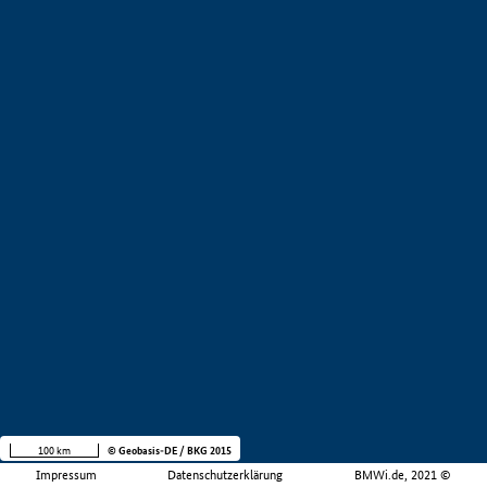
100 km
© Geobasis-DE / BKG 2015
Impressum
Datenschutzerklärung
BMWi.de, 2021 ©