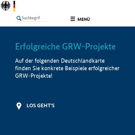
undefined
MENÜ
Erfolgreiche GRW-Projekte
LISTE
Filter
Info
Auf der folgenden Deutschlandkarte
finden Sie konkrete Beispiele erfolgreicher
GRW-Projekte!
LOS GEHT'S