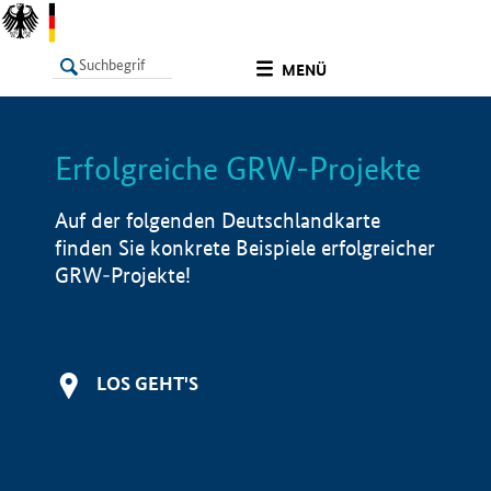
undefined
MENÜ
Erfolgreiche GRW-Projekte
LISTE
Filter
Info
Auf der folgenden Deutschlandkarte
finden Sie konkrete Beispiele erfolgreicher
GRW-Projekte!
LOS GEHT'S