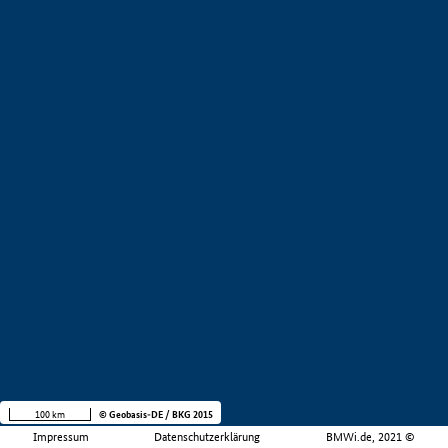
100 km
© Geobasis-DE / BKG 2015
Impressum
Datenschutzerklärung
BMWi.de, 2021 ©