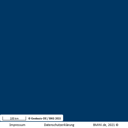
100 km
© Geobasis-DE / BKG 2015
Impressum
Datenschutzerklärung
BMWi.de, 2021 ©