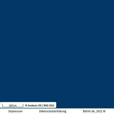
100 km
© Geobasis-DE / BKG 2015
Impressum
Datenschutzerklärung
BMWi.de, 2021 ©