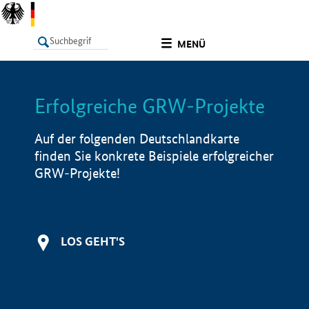
undefined
MENÜ
Erfolgreiche GRW-Projekte
LISTE
Filter
Info
Auf der folgenden Deutschlandkarte
finden Sie konkrete Beispiele erfolgreicher
GRW-Projekte!
LOS GEHT'S