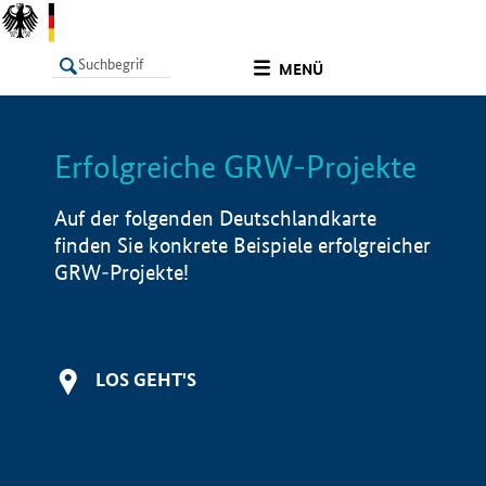
undefined
MENÜ
Erfolgreiche GRW-Projekte
LISTE
Filter
Info
Auf der folgenden Deutschlandkarte
finden Sie konkrete Beispiele erfolgreicher
GRW-Projekte!
LOS GEHT'S