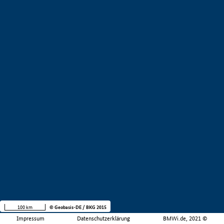
100 km
© Geobasis-DE / BKG 2015
Impressum
Datenschutzerklärung
BMWi.de, 2021 ©