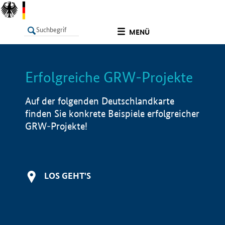
undefined
MENÜ
Erfolgreiche GRW-Projekte
LISTE
Filter
Info
Auf der folgenden Deutschlandkarte
finden Sie konkrete Beispiele erfolgreicher
GRW-Projekte!
LOS GEHT'S