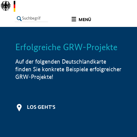
undefined
MENÜ
Erfolgreiche GRW-Projekte
LISTE
Filter
Info
Auf der folgenden Deutschlandkarte
finden Sie konkrete Beispiele erfolgreicher
GRW-Projekte!
LOS GEHT'S