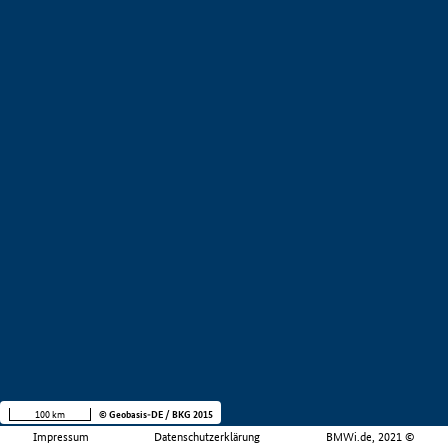
100 km
© Geobasis-DE / BKG 2015
Impressum
Datenschutzerklärung
BMWi.de, 2021 ©