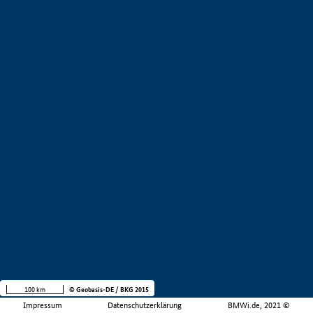
100 km
© Geobasis-DE / BKG 2015
Impressum
Datenschutzerklärung
BMWi.de, 2021 ©