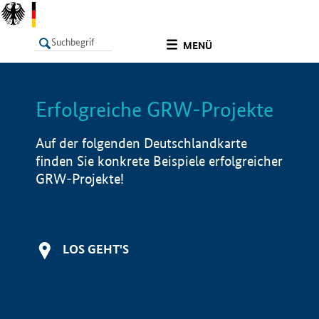
undefined
MENÜ
Erfolgreiche GRW-Projekte
LISTE
Filter
Info
Auf der folgenden Deutschlandkarte
finden Sie konkrete Beispiele erfolgreicher
GRW-Projekte!
LOS GEHT'S