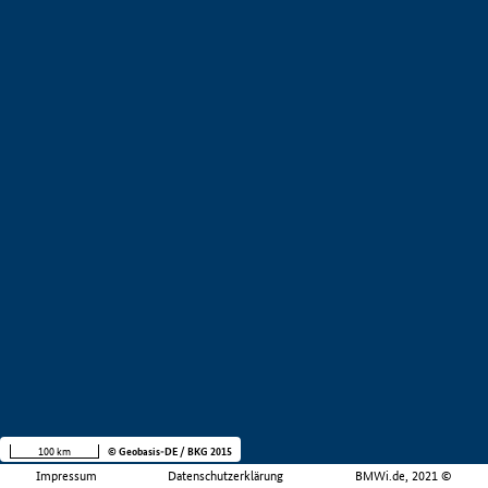
100 km
© Geobasis-DE / BKG 2015
Impressum
Datenschutzerklärung
BMWi.de, 2021 ©