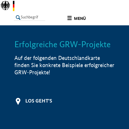
undefined
MENÜ
Erfolgreiche GRW-Projekte
LISTE
Filter
Info
Auf der folgenden Deutschlandkarte
finden Sie konkrete Beispiele erfolgreicher
GRW-Projekte!
LOS GEHT'S