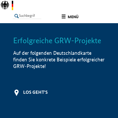
undefined
MENÜ
Erfolgreiche GRW-Projekte
LISTE
Filter
Info
Auf der folgenden Deutschlandkarte
finden Sie konkrete Beispiele erfolgreicher
GRW-Projekte!
LOS GEHT'S