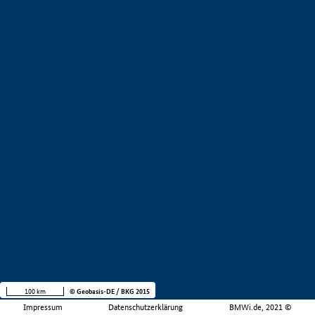
100 km
© Geobasis-DE / BKG 2015
Impressum
Datenschutzerklärung
BMWi.de, 2021 ©