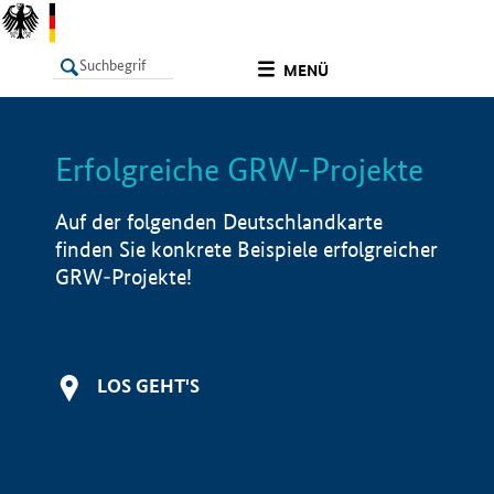
undefined
MENÜ
Erfolgreiche GRW-Projekte
LISTE
Filter
Info
Auf der folgenden Deutschlandkarte
finden Sie konkrete Beispiele erfolgreicher
GRW-Projekte!
LOS GEHT'S