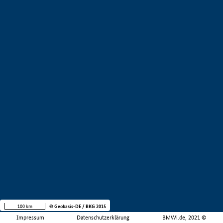
100 km
© Geobasis-DE / BKG 2015
Impressum
Datenschutzerklärung
BMWi.de, 2021 ©