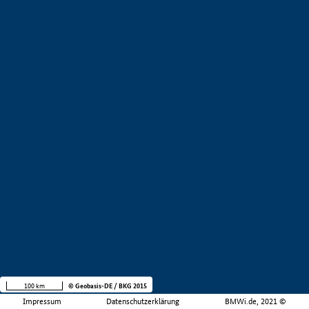
100 km
© Geobasis-DE / BKG 2015
Impressum
Datenschutzerklärung
BMWi.de, 2021 ©