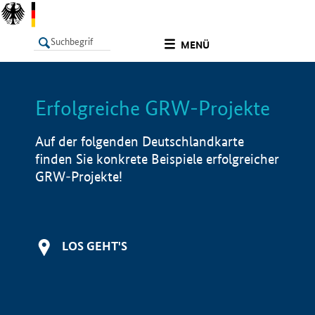
undefined
MENÜ
Erfolgreiche GRW-Projekte
LISTE
Filter
Info
Auf der folgenden Deutschlandkarte
finden Sie konkrete Beispiele erfolgreicher
GRW-Projekte!
LOS GEHT'S