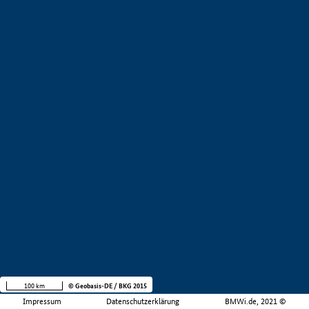
100 km
© Geobasis-DE / BKG 2015
Impressum
Datenschutzerklärung
BMWi.de, 2021 ©