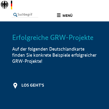
undefined
MENÜ
Erfolgreiche GRW-Projekte
LISTE
Filter
Info
Auf der folgenden Deutschlandkarte
finden Sie konkrete Beispiele erfolgreicher
GRW-Projekte!
LOS GEHT'S