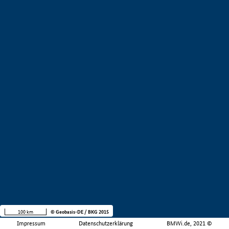
100 km
© Geobasis-DE / BKG 2015
Impressum
Datenschutzerklärung
BMWi.de, 2021 ©