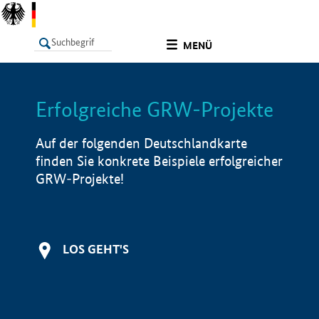
undefined
MENÜ
Erfolgreiche GRW-Projekte
LISTE
Filter
Info
Auf der folgenden Deutschlandkarte
finden Sie konkrete Beispiele erfolgreicher
GRW-Projekte!
LOS GEHT'S