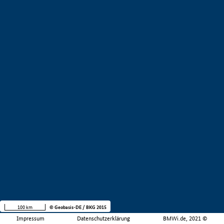
100 km
© Geobasis-DE / BKG 2015
Impressum
Datenschutzerklärung
BMWi.de, 2021 ©