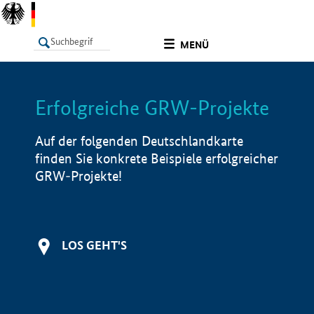
undefined
MENÜ
Erfolgreiche GRW-Projekte
LISTE
Filter
Info
Auf der folgenden Deutschlandkarte
finden Sie konkrete Beispiele erfolgreicher
GRW-Projekte!
LOS GEHT'S