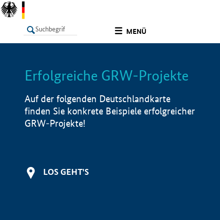
undefined
MENÜ
Erfolgreiche GRW-Projekte
LISTE
Filter
Info
Auf der folgenden Deutschlandkarte
finden Sie konkrete Beispiele erfolgreicher
GRW-Projekte!
LOS GEHT'S