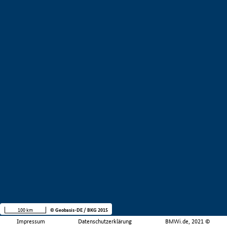
100 km
© Geobasis-DE / BKG 2015
Impressum
Datenschutzerklärung
BMWi.de, 2021 ©