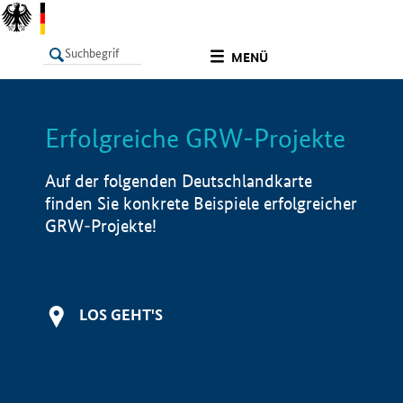
undefined
MENÜ
Erfolgreiche GRW-Projekte
LISTE
Filter
Info
Auf der folgenden Deutschlandkarte
finden Sie konkrete Beispiele erfolgreicher
GRW-Projekte!
LOS GEHT'S