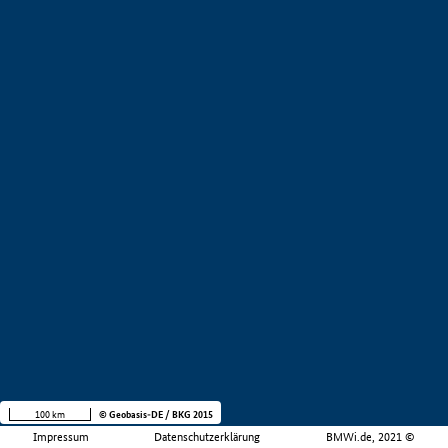
100 km
© Geobasis-DE / BKG 2015
Impressum
Datenschutzerklärung
BMWi.de, 2021 ©