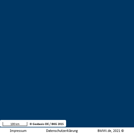
100 km
© Geobasis-DE / BKG 2015
Impressum
Datenschutzerklärung
BMWi.de, 2021 ©