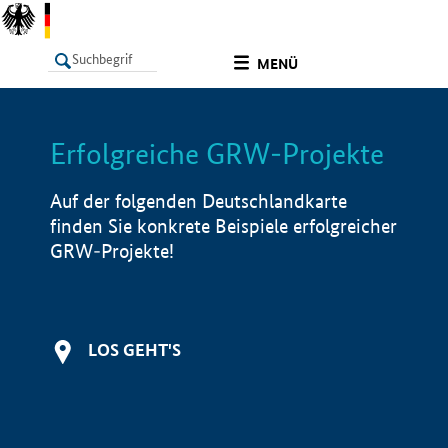
undefined
MENÜ
Erfolgreiche GRW-Projekte
LISTE
Filter
Info
Auf der folgenden Deutschlandkarte
finden Sie konkrete Beispiele erfolgreicher
GRW-Projekte!
LOS GEHT'S