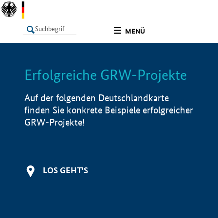
undefined
MENÜ
Erfolgreiche GRW-Projekte
LISTE
Filter
Info
Auf der folgenden Deutschlandkarte
finden Sie konkrete Beispiele erfolgreicher
GRW-Projekte!
LOS GEHT'S