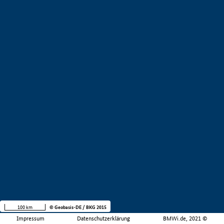
100 km
© Geobasis-DE / BKG 2015
Impressum
Datenschutzerklärung
BMWi.de, 2021 ©