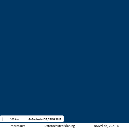
100 km
© Geobasis-DE / BKG 2015
Impressum
Datenschutzerklärung
BMWi.de, 2021 ©