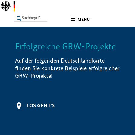
undefined
MENÜ
Erfolgreiche GRW-Projekte
LISTE
Filter
Info
Auf der folgenden Deutschlandkarte
finden Sie konkrete Beispiele erfolgreicher
GRW-Projekte!
LOS GEHT'S