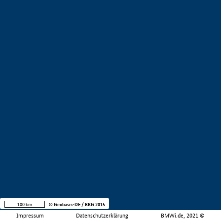
100 km
© Geobasis-DE / BKG 2015
Impressum
Datenschutzerklärung
BMWi.de, 2021 ©