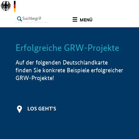
undefined
MENÜ
Erfolgreiche GRW-Projekte
LISTE
Filter
Info
Auf der folgenden Deutschlandkarte
finden Sie konkrete Beispiele erfolgreicher
GRW-Projekte!
LOS GEHT'S